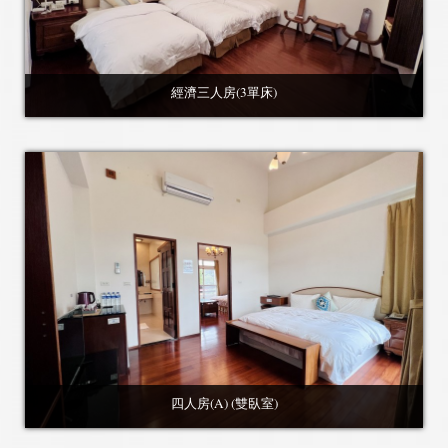
經濟三人房(3單床)
四人房(A) (雙臥室)