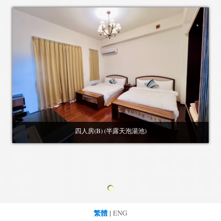
四人房(B) (半露天泡湯池)
繁體
|
ENG