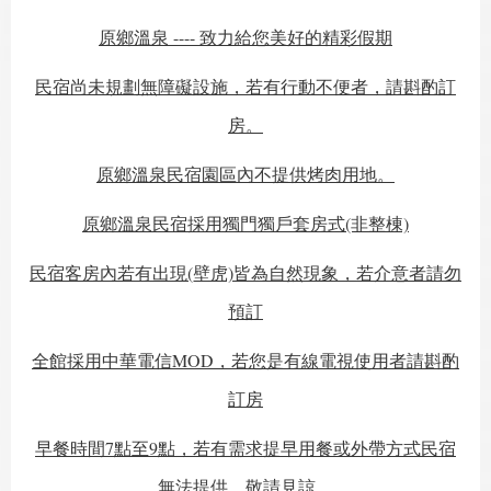
原鄉溫泉 ---- 致力給您美好的精彩假期
民宿尚未規劃無障礙設施，若有行動不便者，請斟酌訂
房。
原鄉溫泉民宿園區內不提供烤肉用地。
原鄉溫泉民宿採用獨門獨戶套房式(非整棟)
民宿客房內若有出現(壁虎)皆為自然現象，若介意者請勿
預訂
全館採用中華電信MOD，若您是有線電視使用者請斟酌
訂房
早餐時間7點至9點，若有需求提早用餐或外帶方式民宿
無法提供，敬請見諒。