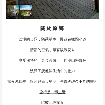
關於原鄉
緩慢的步調，騎乘單車，慢遊在鄉間小道
清新的空氣，帶有淡淡花香
享受獨特的「黃金溫泉」，仰望山巒景色
洗靜了疲憊與生活中的壓力
當夜幕低垂，銀河與滿天星空，是曾經許久不見的畫面
旅行是一種生活
讓彼此更靠近